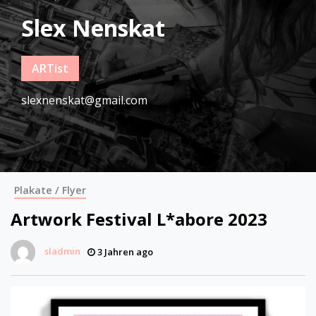
Slex Nenskat
ARTist
slexnenskat@gmail.com
Plakate / Flyer
Artwork Festival L*abore 2023
sladmin
3 Jahren ago