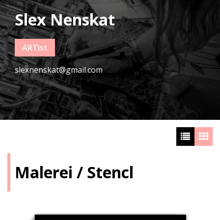
Slex Nenskat
ARTist
slexnenskat@gmail.com
Malerei / Stencl