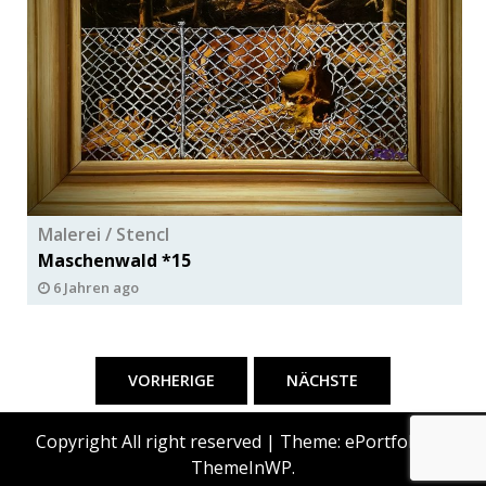
Malerei / Stencl
Maschenwald *15
6 Jahren ago
Beitragsnavigation
VORHERIGE
NÄCHSTE
Copyright All right reserved
|
Theme: ePortfolio by
ThemeInWP
.