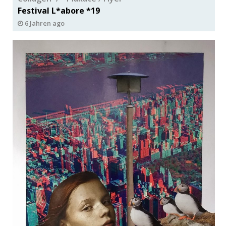
Festival L*abore *19
6 Jahren ago