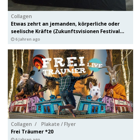
Collagen
Etwas zehrt an jemanden, körperliche oder
seelische Kräfte (Zukunftsvisionen Festival
Görlitz *20
6 Jahren ago
Collagen
Plakate / Flyer
Frei Träumer *20
6 Jahren ago