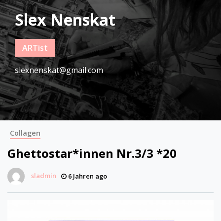
Slex Nenskat
ARTist
slexnenskat@gmail.com
Collagen
Ghettostar*innen Nr.3/3 *20
sladmin
6 Jahren ago