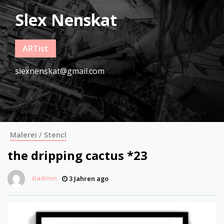
Slex Nenskat
ARTist
slexnenskat@gmail.com
Malerei / Stencl
the dripping cactus *23
sladmin
3 Jahren ago