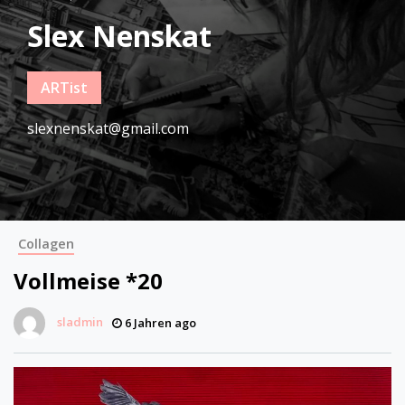
Slex Nenskat
ARTist
slexnenskat@gmail.com
Collagen
Vollmeise *20
sladmin
6 Jahren ago